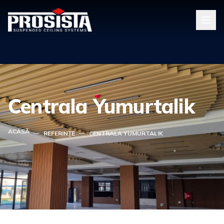
Centrala Yumurtalik
ACASĂ
—
—
REFERINȚE
CENTRALA YUMURTALIK