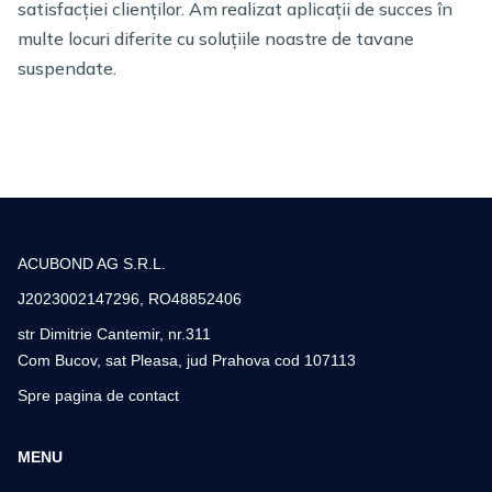
satisfacției clienților. Am realizat aplicații de succes în
multe locuri diferite cu soluțiile noastre de tavane
suspendate.
ACUBOND AG S.R.L.
J2023002147296, RO48852406
str Dimitrie Cantemir, nr.311
Com Bucov, sat Pleasa, jud Prahova cod 107113
Spre pagina de contact
MENU