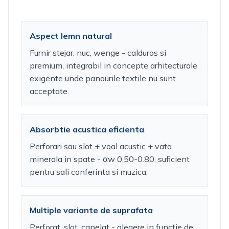
Aspect lemn natural
Furnir stejar, nuc, wenge - calduros si
premium, integrabil in concepte arhitecturale
exigente unde panourile textile nu sunt
acceptate.
Absorbtie acustica eficienta
Perforari sau slot + voal acustic + vata
minerala in spate - αw 0.50-0.80, suficient
pentru sali conferinta si muzica.
Multiple variante de suprafata
Perforat, slot, canelat - alegere in functie de