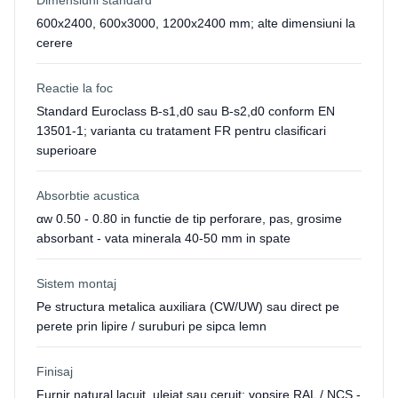
Dimensiuni standard
600x2400, 600x3000, 1200x2400 mm; alte dimensiuni la
cerere
Reactie la foc
Standard Euroclass B-s1,d0 sau B-s2,d0 conform EN
13501-1; varianta cu tratament FR pentru clasificari
superioare
Absorbtie acustica
αw 0.50 - 0.80 in functie de tip perforare, pas, grosime
absorbant - vata minerala 40-50 mm in spate
Sistem montaj
Pe structura metalica auxiliara (CW/UW) sau direct pe
perete prin lipire / suruburi pe sipca lemn
Finisaj
Furnir natural lacuit, uleiat sau ceruit; vopsire RAL / NCS -