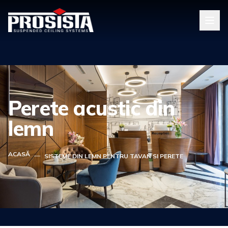
Perete acustic din
lemn
ACASĂ
—
SISTEME DIN LEMN PENTRU TAVAN SI PERETE