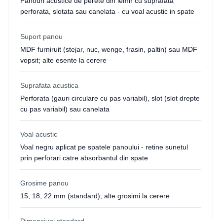
Panouri acustice de perete din lemn cu suprafata
perforata, slotata sau canelata - cu voal acustic in spate
Suport panou
MDF furniruit (stejar, nuc, wenge, frasin, paltin) sau MDF
vopsit; alte esente la cerere
Suprafata acustica
Perforata (gauri circulare cu pas variabil), slot (slot drepte
cu pas variabil) sau canelata
Voal acustic
Voal negru aplicat pe spatele panoului - retine sunetul
prin perforari catre absorbantul din spate
Grosime panou
15, 18, 22 mm (standard); alte grosimi la cerere