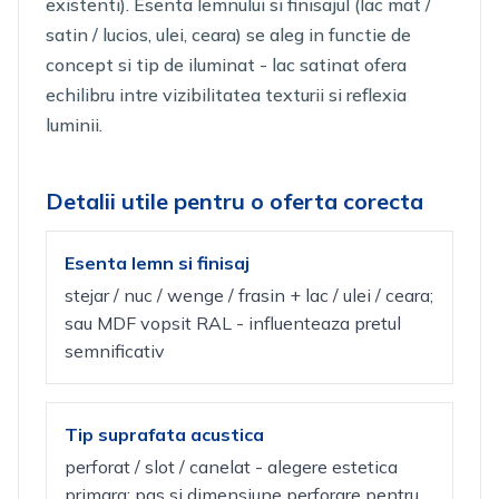
existenti). Esenta lemnului si finisajul (lac mat /
satin / lucios, ulei, ceara) se aleg in functie de
concept si tip de iluminat - lac satinat ofera
echilibru intre vizibilitatea texturii si reflexia
luminii.
Detalii utile pentru o oferta corecta
Esenta lemn si finisaj
stejar / nuc / wenge / frasin + lac / ulei / ceara;
sau MDF vopsit RAL - influenteaza pretul
semnificativ
Tip suprafata acustica
perforat / slot / canelat - alegere estetica
primara; pas si dimensiune perforare pentru