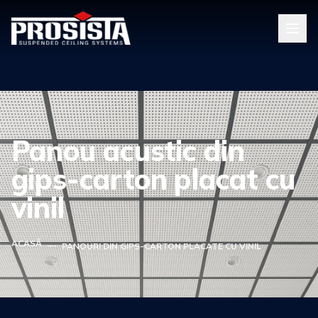
Panou acustic din
gips-carton placat cu
vinil
ACASĂ
—
PANOURI DIN GIPS-CARTON PLACATE CU VINIL